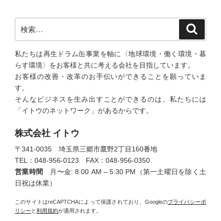
検
検
索
索:
私たちは再生ドラム缶事業を軸に〈地球環境・働く環境・暮
らす環境〉をお客様と共に考える会社を目指しています。
お客様の改善・改革のお手伝いができることを願っていま
す。
そんなビジネスを生み出すことができるのは、私たちには
「イトウのネットワーク」があるからです。
株式会社 イトウ
〒341-0035 埼玉県三郷市鷹野2丁目160番地
TEL：048-956-0123 FAX：048-956-0350
営業時間
月〜金: 8:00 AM – 5:30 PM（第一土曜日を除く土
日祝は休業）
このサイトはreCAPTCHAによって保護されており、Googleの
プライバシーポ
リシー
と
利用規約
が適用されます。