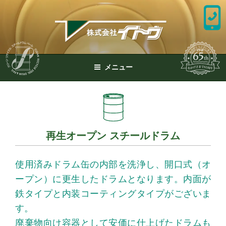
コ
ン
テ
ン
ツ
へ
メニュー
ス
キ
ッ
プ
再生オープン スチールドラム
使用済みドラム缶の内部を洗浄し、開口式（オ
ープン）に更生したドラムとなります。内面が
鉄タイプと内装コーティングタイプがございま
す。
廃棄物向け容器として安価に仕上げたドラムも