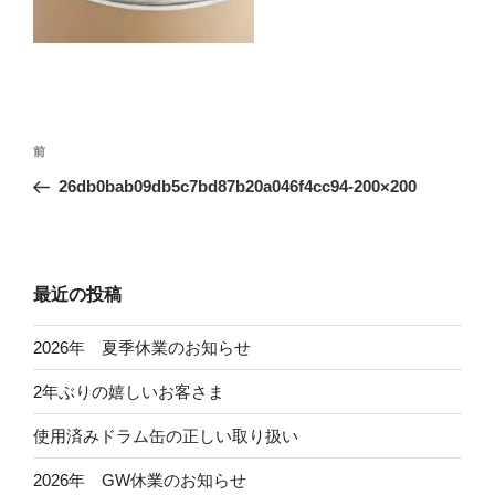
投
前
前
稿
の
26db0bab09db5c7bd87b20a046f4cc94-200×200
ナ
投
ビ
稿
ゲ
ー
最近の投稿
シ
2026年 夏季休業のお知らせ
ョ
ン
2年ぶりの嬉しいお客さま
使用済みドラム缶の正しい取り扱い
2026年 GW休業のお知らせ