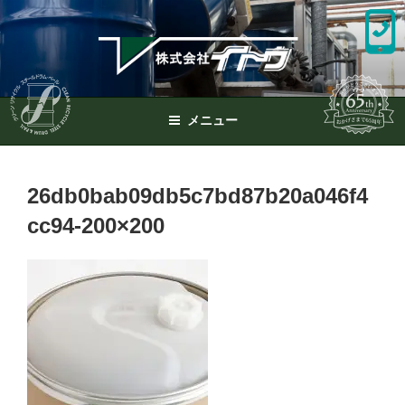
コ
ン
テ
ン
ツ
へ
メニュー
ス
キ
ッ
26db0bab09db5c7bd87b20a046f4
プ
cc94-200×200