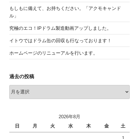
もしもに備えて、お持ちください。「アクモキャンド
ル」
究極のエコ！IPドラム製造動画アップしました。
イトウではドラム缶の回収も行なっております！
ホームページのリニューアルを行います。
過去の投稿
過
去
の
投
2026年8月
稿
日
月
火
水
木
金
土
1