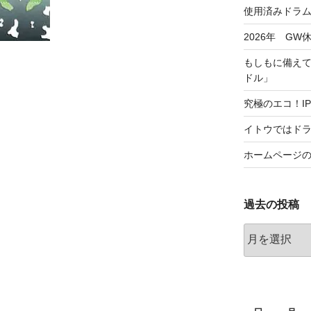
使用済みドラ
2026年 GW
もしもに備え
ドル」
究極のエコ！I
イトウではド
ホームページ
過去の投稿
過
去
の
投
稿