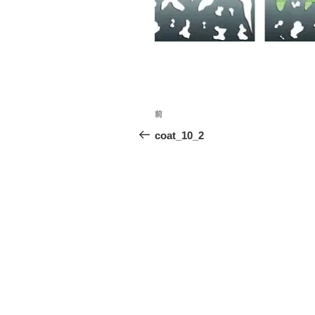
投
前
前
稿
の
coat_10_2
投
ナ
稿
ビ
ゲ
ー
シ
ョ
ン