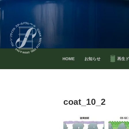
コ
ン
テ
ン
ツ
へ
ス
キ
ッ
HOME
お知らせ
再生
プ
coat_10_2