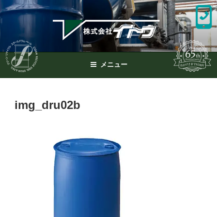
コ
ン
テ
ン
ツ
へ
メニュー
ス
キ
ッ
img_dru02b
プ