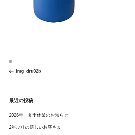
投
前
前
稿
の
img_dru02b
ナ
投
ビ
稿
ゲ
ー
最近の投稿
シ
2026年 夏季休業のお知らせ
ョ
ン
2年ぶりの嬉しいお客さま