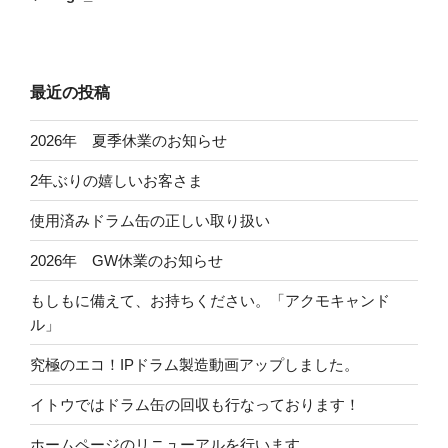
ナ
投
ビ
稿
ゲ
ー
最近の投稿
シ
2026年 夏季休業のお知らせ
ョ
ン
2年ぶりの嬉しいお客さま
使用済みドラム缶の正しい取り扱い
2026年 GW休業のお知らせ
もしもに備えて、お持ちください。「アクモキャンド
ル」
究極のエコ！IPドラム製造動画アップしました。
イトウではドラム缶の回収も行なっております！
ホームページのリニューアルを行います。