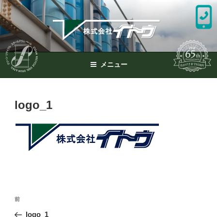
コ
ン
テ
ン
ツ
へ
メニュー
ス
キ
ッ
logo_1
プ
投
前
前
稿
の
logo_1